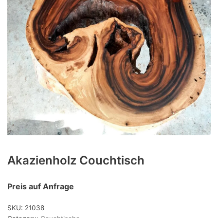
Produkt-Kategorien
Couchtische
(7)
Deko
(4)
Stühle
(2)
Tische
(13)
Tischgestelle
(0)
Tischplatten
(79)
Unkategorisiert
(0)
Akazienholz Couchtisch
Preis auf Anfrage
SKU:
21038