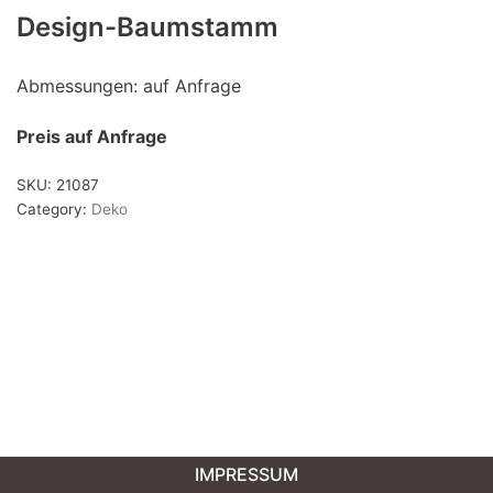
Design-Baumstamm
Produkt-Kategorien
Couchtische
(7)
Abmessungen: auf Anfrage
Deko
(4)
Preis auf Anfrage
Stühle
(2)
Tische
(13)
SKU:
21087
Tischgestelle
(0)
Category:
Deko
Tischplatten
(79)
Unkategorisiert
(0)
IMPRESSUM